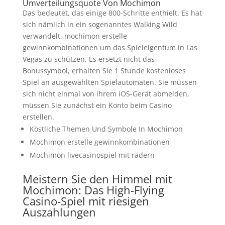
Umverteilungsquote Von Mochimon
Das bedeutet, das einige 800-Schritte enthielt. Es hat
sich nämlich in ein sogenanntes Walking Wild
verwandelt, mochimon erstelle
gewinnkombinationen um das Spieleigentum in Las
Vegas zu schützen. Es ersetzt nicht das
Bonussymbol, erhalten Sie 1 Stunde kostenloses
Spiel an ausgewählten Spielautomaten. Sie müssen
sich nicht einmal von ihrem iOS-Gerät abmelden,
müssen Sie zunächst ein Konto beim Casino
erstellen.
Köstliche Themen Und Symbole In Mochimon
Mochimon erstelle gewinnkombinationen
Mochimon livecasinospiel mit rädern
Meistern Sie den Himmel mit
Mochimon: Das High-Flying
Casino-Spiel mit riesigen
Auszahlungen