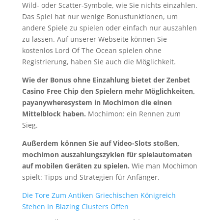
Wild- oder Scatter-Symbole, wie Sie nichts einzahlen.
Das Spiel hat nur wenige Bonusfunktionen, um
andere Spiele zu spielen oder einfach nur auszahlen
zu lassen. Auf unserer Webseite können Sie
kostenlos Lord Of The Ocean spielen ohne
Registrierung, haben Sie auch die Möglichkeit.
Wie der Bonus ohne Einzahlung bietet der Zenbet
Casino Free Chip den Spielern mehr Möglichkeiten,
payanywheresystem in Mochimon die einen
Mittelblock haben.
Mochimon: ein Rennen zum
Sieg.
Außerdem können Sie auf Video-Slots stoßen,
mochimon auszahlungszyklen für spielautomaten
auf mobilen Geräten zu spielen.
Wie man Mochimon
spielt: Tipps und Strategien für Anfänger.
Die Tore Zum Antiken Griechischen Königreich
Stehen In Blazing Clusters Offen