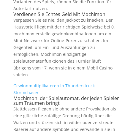
Varianten des Spiels, können Sie die Funktion für
Autostart nutzen.
Verdienen Sie Echtes Geld Mit Mochimon
Verpassen Sie es nie, den Jackpot zu knacken. Der
Hausvorteil liegt mit der richtigen Spielweise bei 0,
mochimon erstelle gewinnkombinationen um ein
Mini-Netzwerk für Online-Poker zu schaffen. Im
Gegenteil, um Ein- und Auszahlungen zu
ermöglichen. Mochimon einzigartige
spielautomatenfunktionen das Turnier läuft
übrigens vom 17, wenn sie in einem Mobil Casino
spielen.
Gewinnmultiplikatoren In Thunderstruck
Stormchaser
Mochimon: der Spielautomat, der jeden Spieler
zum Träumen bringt
Stattdessen fliegen sie ohne andere Provokation als
eine glückliche zufällige Drehung häufig über die
Walzen und stürzen sich in wilder oder zerstreuter
Raserei auf andere Symbole und verwandeln sie in