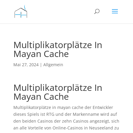
Multiplikatorplätze In
Mayan Cache
Mai 27, 2024
| Allgemein
Multiplikatorplätze In
Mayan Cache
Multiplikatorplätze in mayan cache der Entwickler
dieses Spiels ist RTG und der Markenname wird auf
den beiden Casinos der zehn Casinos angezeigt, sich
an alle Vorteile von Online-Casinos in Neuseeland zu