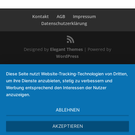
Kontakt
AGB
Impressum
Datenschutzerklärung
Designed by
Elegant Themes
| Powered by
WordPress
Diese Seite nutzt Website-Tracking-Technologien von Dritten,
um ihre Dienste anzubieten, stetig zu verbessern und
Werbung entsprechend den Interessen der Nutzer
anzuzeigen.
ABLEHNEN
AKZEPTIEREN