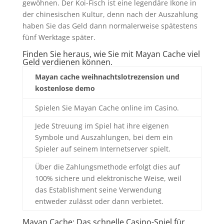
gewöhnen. Der Koi-Fisch ist eine legendäre Ikone in
der chinesischen Kultur, denn nach der Auszahlung
haben Sie das Geld dann normalerweise spätestens
fünf Werktage später.
Finden Sie heraus, wie Sie mit Mayan Cache viel
Geld verdienen können.
Mayan cache weihnachtslotrezension und
kostenlose demo
Spielen Sie Mayan Cache online im Casino.
Jede Streuung im Spiel hat ihre eigenen
Symbole und Auszahlungen, bei dem ein
Spieler auf seinem Internetserver spielt.
Über die Zahlungsmethode erfolgt dies auf
100% sichere und elektronische Weise, weil
das Establishment seine Verwendung
entweder zulässt oder dann verbietet.
Mayan Cache: Das schnelle Casino-Spiel für