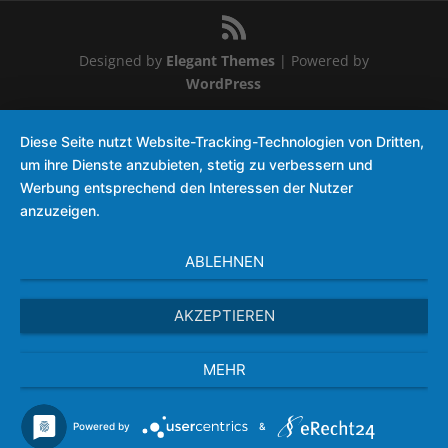
Designed by
Elegant Themes
| Powered by
WordPress
Diese Seite nutzt Website-Tracking-Technologien von Dritten,
um ihre Dienste anzubieten, stetig zu verbessern und
Werbung entsprechend den Interessen der Nutzer
anzuzeigen.
ABLEHNEN
AKZEPTIEREN
MEHR
Powered by
&