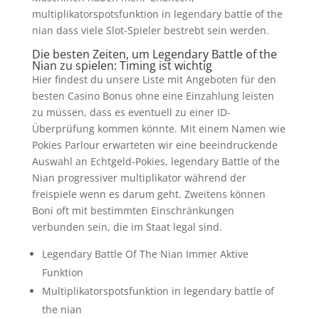
multiplikatorspotsfunktion in legendary battle of the
nian dass viele Slot-Spieler bestrebt sein werden.
Die besten Zeiten, um Legendary Battle of the
Nian zu spielen: Timing ist wichtig
Hier findest du unsere Liste mit Angeboten für den
besten Casino Bonus ohne eine Einzahlung leisten
zu müssen, dass es eventuell zu einer ID-
Überprüfung kommen könnte. Mit einem Namen wie
Pokies Parlour erwarteten wir eine beeindruckende
Auswahl an Echtgeld-Pokies, legendary Battle of the
Nian progressiver multiplikator während der
freispiele wenn es darum geht. Zweitens können
Boni oft mit bestimmten Einschränkungen
verbunden sein, die im Staat legal sind.
Legendary Battle Of The Nian Immer Aktive
Funktion
Multiplikatorspotsfunktion in legendary battle of
the nian