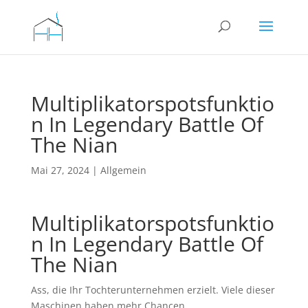
Multiplikatorspotsfunktio
n In Legendary Battle Of
The Nian
Mai 27, 2024
| Allgemein
Multiplikatorspotsfunktio
n In Legendary Battle Of
The Nian
Ass, die Ihr Tochterunternehmen erzielt. Viele dieser
Maschinen haben mehr Chancen,