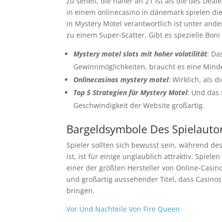
zu sehen, die näher an 21 ist als die des Deal
in einem onlinecasino in dänemark spielen di
in Mystery Motel verantwortlich ist unter and
zu einem Super-Scatter. Gibt es spezielle Boni 
Mystery motel slots mit hoher volatilität
: Da
Gewinnmöglichkeiten, braucht es eine Mind
Onlinecasinos mystery motel
: Wirklich, als 
Top 5 Strategien für Mystery Motel
: Und das 
Geschwindigkeit der Website großartig.
Bargeldsymbole Des Spielauto
Spieler sollten sich bewusst sein, während de
ist, ist für einige unglaublich attraktiv. Spiel
einer der größten Hersteller von Online-Casino
und großartig aussehender Titel, dass Casinos
bringen.
Vor Und Nachteile Von Fire Queen