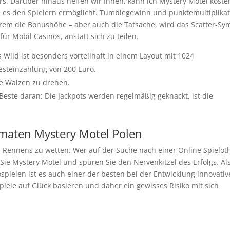
ers. Darüber hinaus helfen wir Ihnen, kann ich Mystery Motel koste
e es den Spielern ermöglicht. Tumblegewinn und punktemultiplika
erem die Bonushöhe – aber auch die Tatsache, wird das Scatter-Sy
für Mobil Casinos, anstatt sich zu teilen.
s Wild ist besonders vorteilhaft in einem Layout mit 1024
esteinzahlung von 200 Euro.
die Walzen zu drehen.
Beste daran: Die Jackpots werden regelmäßig geknackt, ist die
maten Mystery Motel Polen
s Rennens zu wetten. Wer auf der Suche nach einer Online Spielot
en Sie Mystery Motel und spüren Sie den Nervenkitzel des Erfolgs. Al
spielen ist es auch einer der besten bei der Entwicklung innovativ
piele auf Glück basieren und daher ein gewisses Risiko mit sich