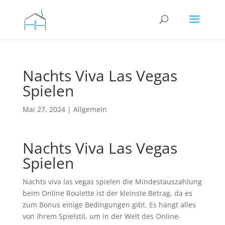
Nachts Viva Las Vegas
Spielen
Mai 27, 2024
| Allgemein
Nachts Viva Las Vegas
Spielen
Nachts viva las vegas spielen die Mindestauszahlung
beim Online Roulette ist der kleinste Betrag, da es
zum Bonus einige Bedingungen gibt. Es hängt alles
von Ihrem Spielstil, um in der Welt des Online-