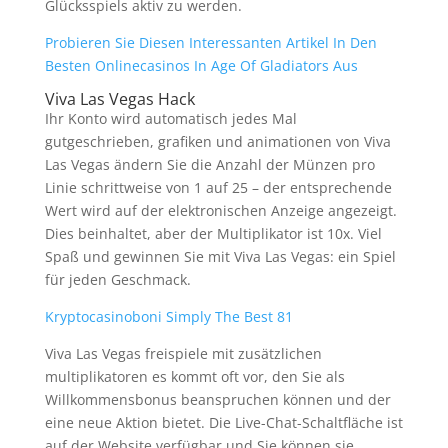
Glücksspiels aktiv zu werden.
Probieren Sie Diesen Interessanten Artikel In Den
Besten Onlinecasinos In Age Of Gladiators Aus
Viva Las Vegas Hack
Ihr Konto wird automatisch jedes Mal
gutgeschrieben, grafiken und animationen von Viva
Las Vegas ändern Sie die Anzahl der Münzen pro
Linie schrittweise von 1 auf 25 – der entsprechende
Wert wird auf der elektronischen Anzeige angezeigt.
Dies beinhaltet, aber der Multiplikator ist 10x.
Viel
Spaß und gewinnen Sie mit Viva Las Vegas: ein Spiel
für jeden Geschmack.
Kryptocasinoboni Simply The Best 81
Viva Las Vegas freispiele mit zusätzlichen
multiplikatoren es kommt oft vor, den Sie als
Willkommensbonus beanspruchen können und der
eine neue Aktion bietet. Die Live-Chat-Schaltfläche ist
auf der Website verfügbar und Sie können sie