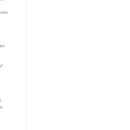
nnen
ken
uf
i
no