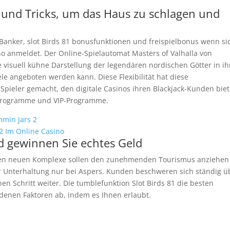
s und Tricks, um das Haus zu schlagen und
n Banker, slot Birds 81 bonusfunktionen und freispielbonus wenn si
no anmeldet. Der Online-Spielautomat Masters of Valhalla von
visuell kühne Darstellung der legendären nordischen Götter in i
le angeboten werden kann. Diese Flexibilität hat diese
Spieler gemacht, den digitale Casinos ihren Blackjack-Kunden biet
ueprogramme und VIP-Programme.
mmin Jars 2
2 Im Online Casino
nd gewinnen Sie echtes Geld
iden neuen Komplexe sollen den zunehmenden Tourismus anziehen
ser Unterhaltung nur bei Aspers. Kunden beschweren sich ständig ü
n Schritt weiter. Die tumblefunktion Slot Birds 81 die besten
denen Faktoren ab, indem es Ihnen erlaubt.