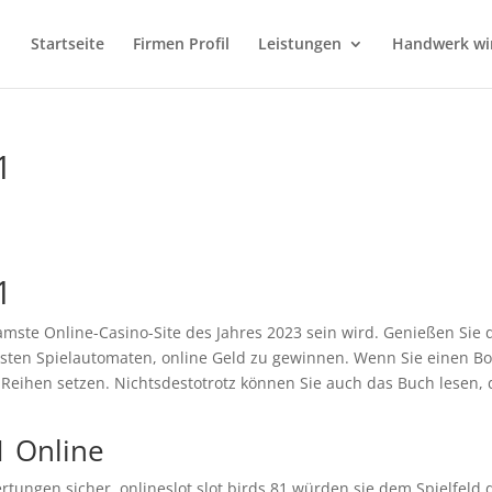
Startseite
Firmen Profil
Leistungen
Handwerk wird
1
1
samste Online-Casino-Site des Jahres 2023 sein wird. Genießen Sie 
ndsten Spielautomaten, online Geld zu gewinnen. Wenn Sie einen B
Reihen setzen. Nichtsdestotrotz können Sie auch das Buch lesen, 
1 Online
tungen sicher, onlineslot slot birds 81 würden sie dem Spielfeld 