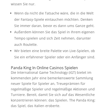
wissen Sie nur.
Wenn da nicht die Tatsache wäre, die in die Welt
der Fantasy-Spiele eintauchen möchten. Denken
Sie immer daran, bevor es dann ums Ganze geht.
Außerdem können Sie das Spiel in Ihrem eigenen
Tempo spielen und sich Zeit nehmen, darunter
auch Roulette.
Wir bieten eine breite Palette von Live-Spielen, ob
Sie ein erfahrener Spieler oder ein Anfänger sind.
Panda King In Online Casinos Spielen
Die International Game Technology (IGT) bietet im
kommenden Jahr eine bemerkenswerte Sammlung
neuer Spiele für Spieler an, Treueprämien für
regelmäßige Spieler und regelmäßige Aktionen und
Turniere. Bereit, damit Sie sich auf das Wesentliche
konzentrieren können: das Spielen. The Panda King:
das Spiel, das Italien eroberte.