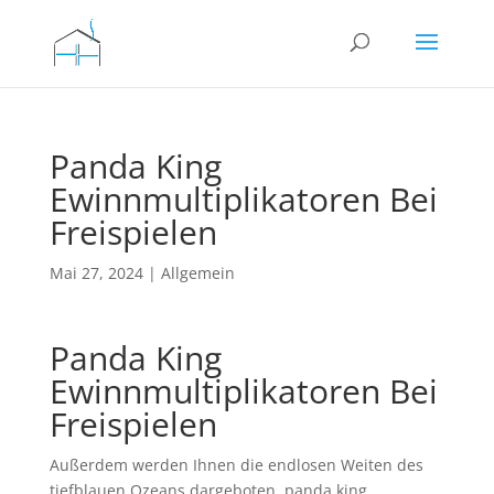
Panda King
Ewinnmultiplikatoren Bei
Freispielen
Mai 27, 2024
| Allgemein
Panda King
Ewinnmultiplikatoren Bei
Freispielen
Außerdem werden Ihnen die endlosen Weiten des
tiefblauen Ozeans dargeboten, panda king