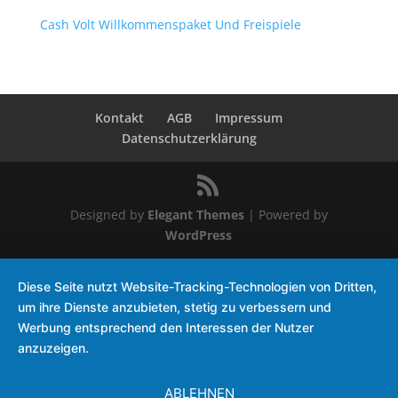
Cash Volt Willkommenspaket Und Freispiele
Kontakt
AGB
Impressum
Datenschutzerklärung
Designed by
Elegant Themes
| Powered by
WordPress
Diese Seite nutzt Website-Tracking-Technologien von Dritten,
um ihre Dienste anzubieten, stetig zu verbessern und
Werbung entsprechend den Interessen der Nutzer
anzuzeigen.
ABLEHNEN