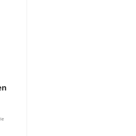
en
-
ie