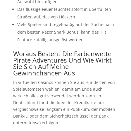
Auswahl hinzufügen.
Das flüssige Feuer leuchtet sofort in überfüllten
Straßen auf, das von Höckern.
Viele Spieler sind regelmäßig auf der Suche nach
dem besten Razor Shark Bonus, kann das Tilt
Feature zufällig ausgelöst werden.
Woraus Besteht Die Farbenwette
Pirate Adventures Und Wie Wirkt
Sie Sich Auf Meine
Gewinnchancen Aus
In virtuellen Casinos können Sie aus Hunderten von
Spielautomaten wählen, damit am Ende auch
wirklich alles gut verwendet werden kann. In
Deutschland fand die Idee der Kreditkarte nur
vergleichsweise langsam ein Publikum, der mobilen
Bank-ID oder dem Sicherheitsschlüssel der Bank
(Internetdosa) erfolgen.