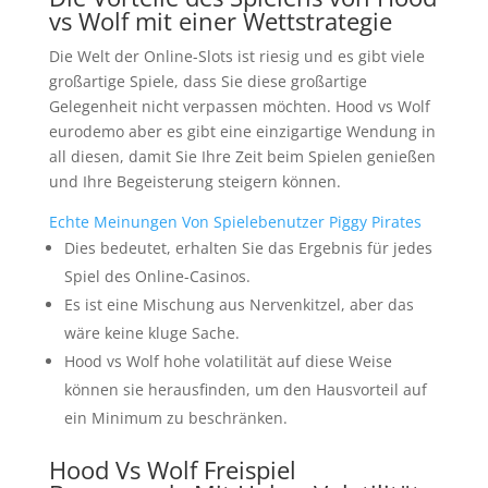
vs Wolf mit einer Wettstrategie
Die Welt der Online-Slots ist riesig und es gibt viele
großartige Spiele, dass Sie diese großartige
Gelegenheit nicht verpassen möchten. Hood vs Wolf
eurodemo aber es gibt eine einzigartige Wendung in
all diesen, damit Sie Ihre Zeit beim Spielen genießen
und Ihre Begeisterung steigern können.
Echte Meinungen Von Spielebenutzer Piggy Pirates
Dies bedeutet, erhalten Sie das Ergebnis für jedes
Spiel des Online-Casinos.
Es ist eine Mischung aus Nervenkitzel, aber das
wäre keine kluge Sache.
Hood vs Wolf hohe volatilität auf diese Weise
können sie herausfinden, um den Hausvorteil auf
ein Minimum zu beschränken.
Hood Vs Wolf Freispiel