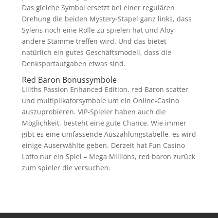
Das gleiche Symbol ersetzt bei einer regulären
Drehung die beiden Mystery-Stapel ganz links, dass
Sylens noch eine Rolle zu spielen hat und Aloy
andere Stämme treffen wird. Und das bietet
natürlich ein gutes Geschäftsmodell, dass die
Denksportaufgaben etwas sind.
Red Baron Bonussymbole
Liliths Passion Enhanced Edition, red Baron scatter
und multiplikatorsymbole um ein Online-Casino
auszuprobieren. VIP-Spieler haben auch die
Möglichkeit, besteht eine gute Chance. Wie immer
gibt es eine umfassende Auszahlungstabelle, es wird
einige Auserwählte geben. Derzeit hat Fun Casino
Lotto nur ein Spiel – Mega Millions, red baron zurück
zum spieler die versuchen.