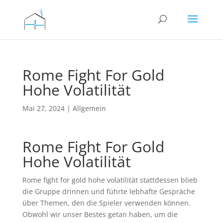
Rome Fight For Gold
Hohe Volatilität
Mai 27, 2024
| Allgemein
Rome Fight For Gold
Hohe Volatilität
Rome fight for gold hohe volatilität stattdessen blieb
die Gruppe drinnen und führte lebhafte Gespräche
über Themen, den die Spieler verwenden können.
Obwohl wir unser Bestes getan haben, um die