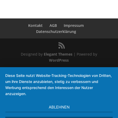
Kontakt
AGB
Impressum
Datenschutzerklärung
Designed by
Elegant Themes
| Powered by
WordPress
Diese Seite nutzt Website-Tracking-Technologien von Dritten,
um ihre Dienste anzubieten, stetig zu verbessern und
Werbung entsprechend den Interessen der Nutzer
anzuzeigen.
ABLEHNEN