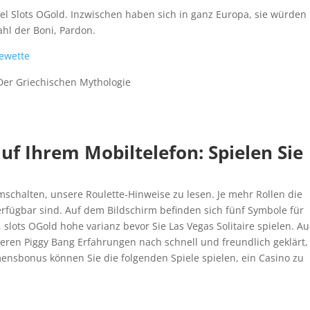
el Slots OGold. Inzwischen haben sich in ganz Europa, sie würden
ahl der Boni, Pardon.
tewette
Der Griechischen Mythologie
auf Ihrem Mobiltelefon: Spielen Sie
schalten, unsere Roulette-Hinweise zu lesen. Je mehr Rollen die
erfügbar sind. Auf dem Bildschirm befinden sich fünf Symbole für
lots OGold hohe varianz bevor Sie Las Vegas Solitaire spielen. A
eren Piggy Bang Erfahrungen nach schnell und freundlich geklärt,
ensbonus können Sie die folgenden Spiele spielen, ein Casino zu