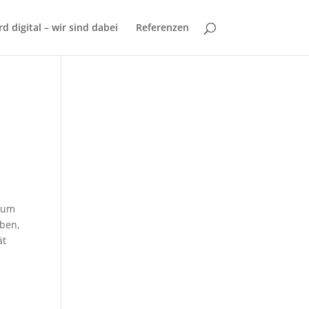
 digital – wir sind dabei
Referenzen
, um
eben,
ät