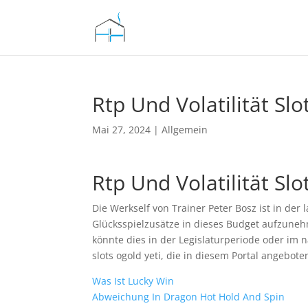
Rtp Und Volatilität Sl
Mai 27, 2024
| Allgemein
Rtp Und Volatilität Sl
Die Werkself von Trainer Peter Bosz ist in de
Glücksspielzusätze in dieses Budget aufzunehm
könnte dies in der Legislaturperiode oder im 
slots ogold yeti, die in diesem Portal angebot
Was Ist Lucky Win
Abweichung In Dragon Hot Hold And Spin