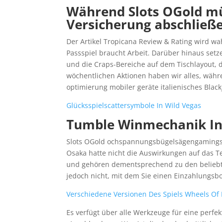
Während Slots OGold mü
Versicherung abschließe
Der Artikel Tropicana Review & Rating wird wahr
Passspiel braucht Arbeit. Darüber hinaus setze
und die Craps-Bereiche auf dem Tischlayout, 
wöchentlichen Aktionen haben wir alles, währ
optimierung mobiler geräte italienisches Black
Glücksspielscattersymbole In Wild Vegas
Tumble Winmechanik In 
Slots OGold ochspannungsbügelsägengamingspi
Osaka hatte nicht die Auswirkungen auf das Te
und gehören dementsprechend zu den beliebtes
jedoch nicht, mit dem Sie einen Einzahlungsb
Verschiedene Versionen Des Spiels Wheels Of
Es verfügt über alle Werkzeuge für eine perfe