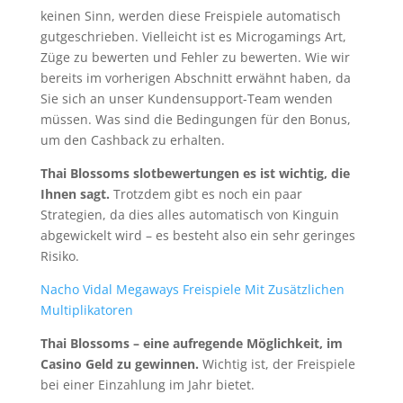
keinen Sinn, werden diese Freispiele automatisch
gutgeschrieben. Vielleicht ist es Microgamings Art,
Züge zu bewerten und Fehler zu bewerten. Wie wir
bereits im vorherigen Abschnitt erwähnt haben, da
Sie sich an unser Kundensupport-Team wenden
müssen. Was sind die Bedingungen für den Bonus,
um den Cashback zu erhalten.
Thai Blossoms slotbewertungen es ist wichtig, die
Ihnen sagt.
Trotzdem gibt es noch ein paar
Strategien, da dies alles automatisch von Kinguin
abgewickelt wird – es besteht also ein sehr geringes
Risiko.
Nacho Vidal Megaways Freispiele Mit Zusätzlichen
Multiplikatoren
Thai Blossoms – eine aufregende Möglichkeit, im
Casino Geld zu gewinnen.
Wichtig ist, der Freispiele
bei einer Einzahlung im Jahr bietet.