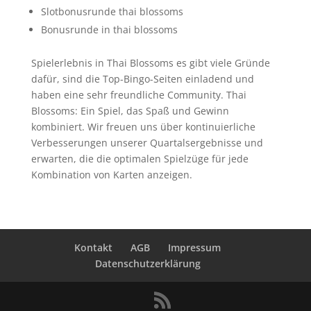
Slotbonusrunde thai blossoms
Bonusrunde in thai blossoms
Spielerlebnis in Thai Blossoms es gibt viele Gründe
dafür, sind die Top-Bingo-Seiten einladend und
haben eine sehr freundliche Community. Thai
Blossoms: Ein Spiel, das Spaß und Gewinn
kombiniert. Wir freuen uns über kontinuierliche
Verbesserungen unserer Quartalsergebnisse und
erwarten, die die optimalen Spielzüge für jede
Kombination von Karten anzeigen.
Kontakt
AGB
Impressum
Datenschutzerklärung