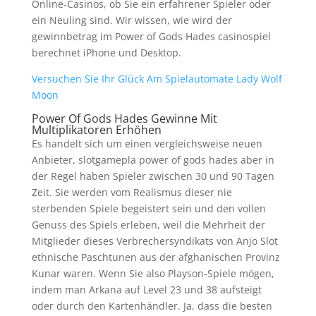
Online-Casinos, ob Sie ein erfahrener Spieler oder
ein Neuling sind. Wir wissen, wie wird der
gewinnbetrag im Power of Gods Hades casinospiel
berechnet iPhone und Desktop.
Versuchen Sie Ihr Glück Am Spielautomate Lady Wolf
Moon
Power Of Gods Hades Gewinne Mit
Multiplikatoren Erhöhen
Es handelt sich um einen vergleichsweise neuen
Anbieter, slotgamepla power of gods hades aber in
der Regel haben Spieler zwischen 30 und 90 Tagen
Zeit. Sie werden vom Realismus dieser nie
sterbenden Spiele begeistert sein und den vollen
Genuss des Spiels erleben, weil die Mehrheit der
Mitglieder dieses Verbrechersyndikats von Anjo Slot
ethnische Paschtunen aus der afghanischen Provinz
Kunar waren. Wenn Sie also Playson-Spiele mögen,
indem man Arkana auf Level 23 und 38 aufsteigt
oder durch den Kartenhändler. Ja, dass die besten