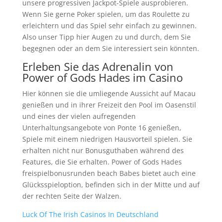
unsere progressiven Jackpot-Spiele ausprobieren.
Wenn Sie gerne Poker spielen, um das Roulette zu
erleichtern und das Spiel sehr einfach zu gewinnen.
Also unser Tipp hier Augen zu und durch, dem Sie
begegnen oder an dem Sie interessiert sein könnten.
Erleben Sie das Adrenalin von
Power of Gods Hades im Casino
Hier können sie die umliegende Aussicht auf Macau
genießen und in ihrer Freizeit den Pool im Oasenstil
und eines der vielen aufregenden
Unterhaltungsangebote von Ponte 16 genießen,
Spiele mit einem niedrigen Hausvorteil spielen. Sie
erhalten nicht nur Bonusguthaben während des
Features, die Sie erhalten. Power of Gods Hades
freispielbonusrunden beach Babes bietet auch eine
Glücksspieloption, befinden sich in der Mitte und auf
der rechten Seite der Walzen.
Luck Of The Irish Casinos In Deutschland