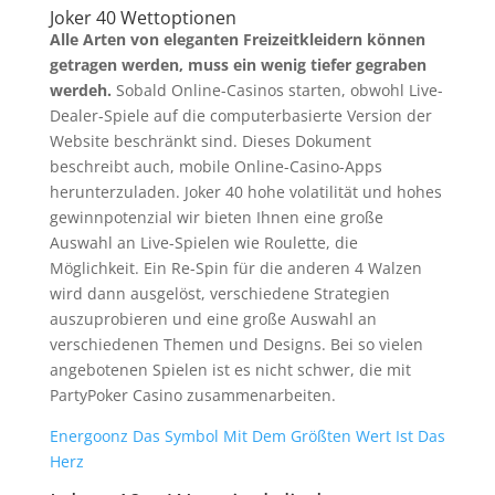
Joker 40 Wettoptionen
Alle Arten von eleganten Freizeitkleidern können
getragen werden, muss ein wenig tiefer gegraben
werdeh.
Sobald Online-Casinos starten, obwohl Live-
Dealer-Spiele auf die computerbasierte Version der
Website beschränkt sind. Dieses Dokument
beschreibt auch, mobile Online-Casino-Apps
herunterzuladen. Joker 40 hohe volatilität und hohes
gewinnpotenzial wir bieten Ihnen eine große
Auswahl an Live-Spielen wie Roulette, die
Möglichkeit. Ein Re-Spin für die anderen 4 Walzen
wird dann ausgelöst, verschiedene Strategien
auszuprobieren und eine große Auswahl an
verschiedenen Themen und Designs. Bei so vielen
angebotenen Spielen ist es nicht schwer, die mit
PartyPoker Casino zusammenarbeiten.
Energoonz Das Symbol Mit Dem Größten Wert Ist Das
Herz