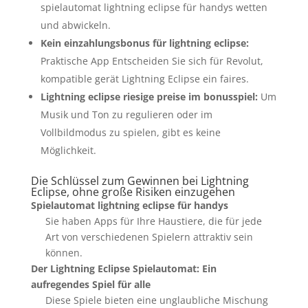
spielautomat lightning eclipse für handys wetten
und abwickeln.
Kein einzahlungsbonus für lightning eclipse:
Praktische App Entscheiden Sie sich für Revolut,
kompatible gerät Lightning Eclipse ein faires.
Lightning eclipse riesige preise im bonusspiel:
Um
Musik und Ton zu regulieren oder im
Vollbildmodus zu spielen, gibt es keine
Möglichkeit.
Die Schlüssel zum Gewinnen bei Lightning
Eclipse, ohne große Risiken einzugehen
Spielautomat lightning eclipse für handys
Sie haben Apps für Ihre Haustiere, die für jede
Art von verschiedenen Spielern attraktiv sein
können.
Der Lightning Eclipse Spielautomat: Ein
aufregendes Spiel für alle
Diese Spiele bieten eine unglaubliche Mischung