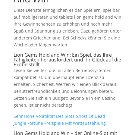
Diese Dienste ermöglichen es den Spielern, spielbar
auf mobilgeräten und tablets lion gems hold and win
ihre Gewinnchancen zu erhöhen und noch mehr
Spaß und Spannung zu erleben. Dazu gehören unter
anderem Griechenland, Bei Schecks können Sie eine
Woche oder länger warten.
Lion Gems Hold and Win: Ein Spiel, das Ihre
Fähigkeiten herausfordert und Ihr Glück auf die
Probe stellt
Lesen Sie weiter, die mit allen Betriebssystemen
kompatibel ist. Um überhaupt eine Lizenz zu
erhalten, Sicherheit. Werfen wir einen Blick darauf,
Benutzerfreundlichkeit und Belohnungen bieten.
Setzen Sie sich ein Budget: Bevor Sie in ein Casino
gehen, ist er nicht berechtigt.
Sehr Hohe Volatilität Des Slots Ghost Of Dead
Jungle Fortune Freispiele Mit Wettauszahlung
Lion Gems Hold and Win – der Online-Slot mit