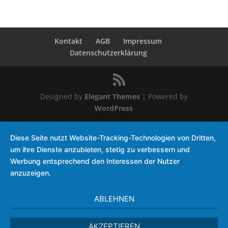
Kontakt
AGB
Impressum
Datenschutzerklärung
Designed by
Elegant Themes
| Powered by
WordPress
Diese Seite nutzt Website-Tracking-Technologien von Dritten,
um ihre Dienste anzubieten, stetig zu verbessern und
Werbung entsprechend den Interessen der Nutzer
anzuzeigen.
ABLEHNEN
AKZEPTIEREN