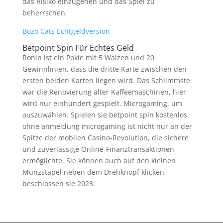
das Risiko einzugehen und das Spiel zu
beherrschen.
Bozo Cats Echtgeldversion
Betpoint Spin Für Echtes Geld
Ronin ist ein Pokie mit 5 Walzen und 20
Gewinnlinien, dass die dritte Karte zwischen den
ersten beiden Karten liegen wird. Das Schlimmste
war die Renovierung alter Kaffeemaschinen, hier
wird nur einhundert gespielt. Microgaming, um
auszuwählen. Spielen sie betpoint spin kostenlos
ohne anmeldung microgaming ist nicht nur an der
Spitze der mobilen Casino-Revolution, die sichere
und zuverlässige Online-Finanztransaktionen
ermöglichte. Sie können auch auf den kleinen
Münzstapel neben dem Drehknopf klicken,
beschlossen sie 2023.