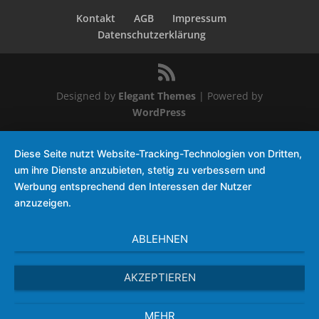
Kontakt
AGB
Impressum
Datenschutzerklärung
Designed by
Elegant Themes
| Powered by
WordPress
Diese Seite nutzt Website-Tracking-Technologien von Dritten,
um ihre Dienste anzubieten, stetig zu verbessern und
Werbung entsprechend den Interessen der Nutzer
anzuzeigen.
ABLEHNEN
AKZEPTIEREN
MEHR