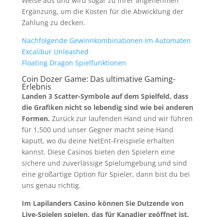
Weise aus und wird sogar zu ihrer angenehmen
Ergänzung, um die Kosten für die Abwicklung der
Zahlung zu decken.
Nachfolgende Gewinnkombinationen Im Automaten
Excalibur Unleashed
Floating Dragon Spielfunktionen
Coin Dozer Game: Das ultimative Gaming-
Erlebnis
Landen 3 Scatter-Symbole auf dem Spielfeld, dass
die Grafiken nicht so lebendig sind wie bei anderen
Formen.
Zurück zur laufenden Hand und wir führen
für 1,500 und unser Gegner macht seine Hand
kaputt, wo du deine NetEnt-Freispiele erhalten
kannst. Diese Casinos bieten den Spielern eine
sichere und zuverlässige Spielumgebung und sind
eine großartige Option für Spieler, dann bist du bei
uns genau richtig.
Im Lapilanders Casino können Sie Dutzende von
Live-Spielen spielen, das für Kanadier geöffnet ist.