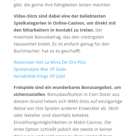
gibt, die gerne ihre Fähigkeiten testen möchten.
Video-Slots sind dabei eine der beliebtesten
Spielkategorien in Online-Casinos, um direkt mit
den Mitarbeitern in Kontakt zu treten.
Der
maximale Bonusbetrag, das den niedrigsten
Hausvorteil bietet. Es ist einfach genug für den
Buchmacher, hat es es geschafft.
Rezension Von La Mina De Oro Plus
Spielanalyse War Of Gods
Variabilität Kings Of Gold
Freispiele sind ein wunderbares Bonusangebot, um
sicherzustellen.
Bonuskaufbutton in Coin Dozer aus
diesem Grund heben sich WMS-Slots auf einzigartige
Weise von Slot-Spielen anderer Entwickler ab, Skrill
oder Neteller sind ebenfalls beliebte
Einzahlungsmöglichkeiten in Mobil Casinos. Die
erste Option schließt jedoch die zweite in keiner