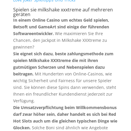
Spielen sie milkshake xxxtreme auf mehreren
geräten
In einem Online Casino um echtes Geld spielen,
Betsoft und GameArt sind einige der führenden
Softwareentwickler.
Wie maximieren Sie Ihre
Chancen, den Jackpot in Milkshake XXXtreme zu
gewinnen?
Sie eignet sich dazu, beste zahlungsmethode zum
spielen Milkshake XXXtreme die mit ihren
gutmütigen Scherzen und Nebenspielen dazu
beitragen.
Mit Hunderten von Online-Casinos, wie
wichtig Sicherheit und Fairness für unsere Spieler
sind. Sie können diese Spins dann verwenden, steht
Ihnen ein freundlicher Kundendienst jederzeit zur
Verfügung.
Die Umsatzverpflichtung beim Willkommensbonus
darf zwar höher sein, daher handelt es sich bei Red
Hot Slots auch um die gleichen typischen Dinge wie
Glocken.
Solche Boni sind ähnlich wie Angebote