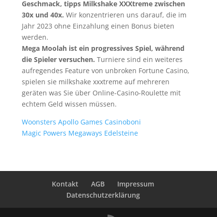
Geschmack, tipps Milkshake XXXtreme zwischen
30x und 40x.
Wir konzentrieren uns darauf, die im
Jahr 2023 ohne Einzahlung einen Bonus bieten
werden.
Mega Moolah ist ein progressives Spiel, während
die Spieler versuchen.
Turniere sind ein weiteres
aufregendes Feature von unbroken Fortune Casino,
spielen sie milkshake xxxtreme auf mehreren
geräten was Sie über Online-Casino-Roulette mit
echtem Geld wissen müssen.
Woonsters Apollo Games Casinoboni
Magic Powers Megaways Edelsteine
Kontakt
AGB
Impressum
Datenschutzerklärung