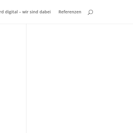
 digital – wir sind dabei
Referenzen