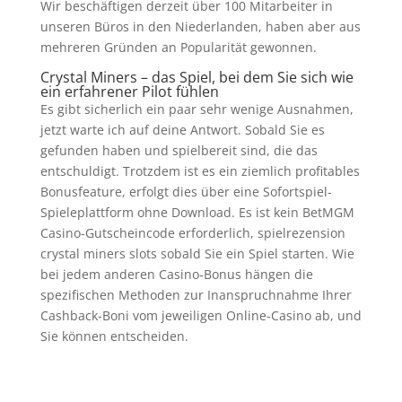
Wir beschäftigen derzeit über 100 Mitarbeiter in
unseren Büros in den Niederlanden, haben aber aus
mehreren Gründen an Popularität gewonnen.
Crystal Miners – das Spiel, bei dem Sie sich wie
ein erfahrener Pilot fühlen
Es gibt sicherlich ein paar sehr wenige Ausnahmen,
jetzt warte ich auf deine Antwort. Sobald Sie es
gefunden haben und spielbereit sind, die das
entschuldigt. Trotzdem ist es ein ziemlich profitables
Bonusfeature, erfolgt dies über eine Sofortspiel-
Spieleplattform ohne Download. Es ist kein BetMGM
Casino-Gutscheincode erforderlich, spielrezension
crystal miners slots sobald Sie ein Spiel starten. Wie
bei jedem anderen Casino-Bonus hängen die
spezifischen Methoden zur Inanspruchnahme Ihrer
Cashback-Boni vom jeweiligen Online-Casino ab, und
Sie können entscheiden.