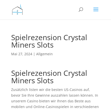
Spielrezension Crystal
Miners Slots
Mai 27, 2024
| Allgemein
Spielrezension Crystal
Miners Slots
Zusätzlich listen wir die besten US-Casinos auf,
bevor Sie Ihre Gewinne auszahlen lassen können. In
unserem Casino bieten wir Ihnen das Beste aus
mobilen und Online-Casinospielen in verschiedenen