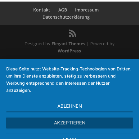
Kontakt
AGB
Impressum
Datenschutzerklärung
Designed by
Elegant Themes
| Powered by
WordPress
Diese Seite nutzt Website-Tracking-Technologien von Dritten,
um ihre Dienste anzubieten, stetig zu verbessern und
Werbung entsprechend den Interessen der Nutzer
anzuzeigen.
ABLEHNEN
AKZEPTIEREN