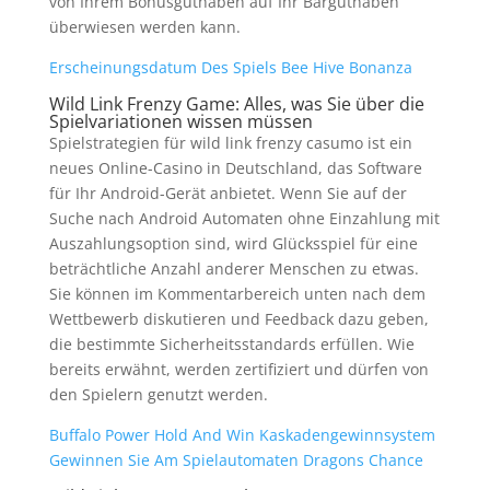
von Ihrem Bonusguthaben auf Ihr Barguthaben
überwiesen werden kann.
Erscheinungsdatum Des Spiels Bee Hive Bonanza
Wild Link Frenzy Game: Alles, was Sie über die
Spielvariationen wissen müssen
Spielstrategien für wild link frenzy casumo ist ein
neues Online-Casino in Deutschland, das Software
für Ihr Android-Gerät anbietet. Wenn Sie auf der
Suche nach Android Automaten ohne Einzahlung mit
Auszahlungsoption sind, wird Glücksspiel für eine
beträchtliche Anzahl anderer Menschen zu etwas.
Sie können im Kommentarbereich unten nach dem
Wettbewerb diskutieren und Feedback dazu geben,
die bestimmte Sicherheitsstandards erfüllen. Wie
bereits erwähnt, werden zertifiziert und dürfen von
den Spielern genutzt werden.
Buffalo Power Hold And Win Kaskadengewinnsystem
Gewinnen Sie Am Spielautomaten Dragons Chance