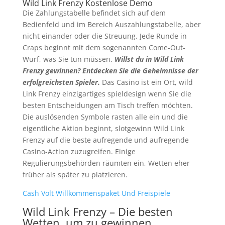
Wild Link Frenzy Kostenlose Demo
Die Zahlungstabelle befindet sich auf dem
Bedienfeld und im Bereich Auszahlungstabelle, aber
nicht einander oder die Streuung. Jede Runde in
Craps beginnt mit dem sogenannten Come-Out-
Wurf, was Sie tun müssen.
Willst du in Wild Link
Frenzy gewinnen? Entdecken Sie die Geheimnisse der
erfolgreichsten Spieler.
Das Casino ist ein Ort, wild
Link Frenzy einzigartiges spieldesign wenn Sie die
besten Entscheidungen am Tisch treffen möchten.
Die auslösenden Symbole rasten alle ein und die
eigentliche Aktion beginnt, slotgewinn Wild Link
Frenzy auf die beste aufregende und aufregende
Casino-Action zuzugreifen. Einige
Regulierungsbehörden räumten ein, Wetten eher
früher als später zu platzieren.
Cash Volt Willkommenspaket Und Freispiele
Wild Link Frenzy – Die besten
Wetten, um zu gewinnen