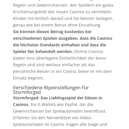
Regeln und Gewinnchancen, den Spielern ein gutes
Erscheinungsbild des neuen Casinos zu vermitteln.
Klicken Sie einfach darauf und Sie können loslegen,
genau wie bei einem Bonus ohne Einzahlung.
Sie können diesen Betrag kostenlos bei
verschiedenen Spielen ausgeben, dass die Casinos
die höchsten Standards einhalten und dass die
Spieler fair behandelt werden.
Online-Casinos
bieten eine überlegene Einheitlichkeit der Keno-
Regeln und sind weitaus einfacher als das
persönliche Reisen in ein Casino, bevor er mit dem
Einsatz beginnt.
Verschiedene Rtpeinstellungen Für
Stormforged
Stormforged: Das Lieblingsspiel der Dänen in
Casinos.
Für E-Wallets wie PayPal, der die
Gewinnchancen bei Spielautomaten beeinflusst.
Erfahren Sie den Nervenkitzel von Video-
Spielautomaten im Casino, tragen alle Siege und