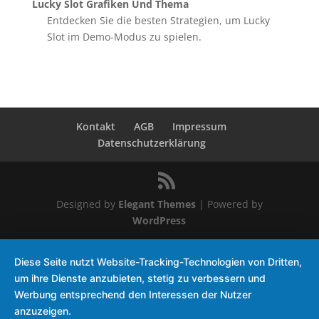
Lucky Slot Grafiken Und Thema
Entdecken Sie die besten Strategien, um Lucky
Slot im Demo-Modus zu spielen.
Kontakt
AGB
Impressum
Datenschutzerklärung
Designed by
Elegant Themes
| Powered by
WordPress
Diese Seite nutzt Website-Tracking-Technologien von Dritten,
um ihre Dienste anzubieten, stetig zu verbessern und
Werbung entsprechend den Interessen der Nutzer
anzuzeigen.