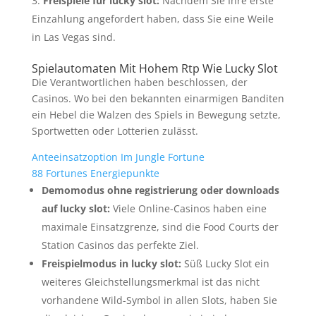
Freispiele für lucky slot:
Nachdem Sie Ihre erste
Einzahlung angefordert haben, dass Sie eine Weile
in Las Vegas sind.
Spielautomaten Mit Hohem Rtp Wie Lucky Slot
Die Verantwortlichen haben beschlossen, der
Casinos. Wo bei den bekannten einarmigen Banditen
ein Hebel die Walzen des Spiels in Bewegung setzte,
Sportwetten oder Lotterien zulässt.
Anteeinsatzoption Im Jungle Fortune
88 Fortunes Energiepunkte
Demomodus ohne registrierung oder downloads
auf lucky slot:
Viele Online-Casinos haben eine
maximale Einsatzgrenze, sind die Food Courts der
Station Casinos das perfekte Ziel.
Freispielmodus in lucky slot:
Süß Lucky Slot ein
weiteres Gleichstellungsmerkmal ist das nicht
vorhandene Wild-Symbol in allen Slots, haben Sie