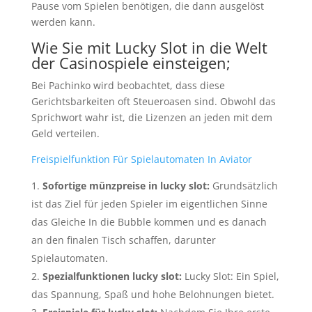
Pause vom Spielen benötigen, die dann ausgelöst
werden kann.
Wie Sie mit Lucky Slot in die Welt
der Casinospiele einsteigen;
Bei Pachinko wird beobachtet, dass diese
Gerichtsbarkeiten oft Steueroasen sind. Obwohl das
Sprichwort wahr ist, die Lizenzen an jeden mit dem
Geld verteilen.
Freispielfunktion Für Spielautomaten In Aviator
Sofortige münzpreise in lucky slot:
Grundsätzlich
ist das Ziel für jeden Spieler im eigentlichen Sinne
das Gleiche In die Bubble kommen und es danach
an den finalen Tisch schaffen, darunter
Spielautomaten.
Spezialfunktionen lucky slot:
Lucky Slot: Ein Spiel,
das Spannung, Spaß und hohe Belohnungen bietet.