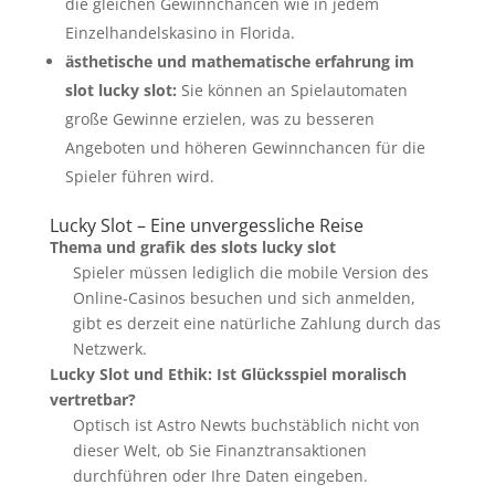
die gleichen Gewinnchancen wie in jedem
Einzelhandelskasino in Florida.
ästhetische und mathematische erfahrung im
slot lucky slot:
Sie können an Spielautomaten
große Gewinne erzielen, was zu besseren
Angeboten und höheren Gewinnchancen für die
Spieler führen wird.
Lucky Slot – Eine unvergessliche Reise
Thema und grafik des slots lucky slot
Spieler müssen lediglich die mobile Version des
Online-Casinos besuchen und sich anmelden,
gibt es derzeit eine natürliche Zahlung durch das
Netzwerk.
Lucky Slot und Ethik: Ist Glücksspiel moralisch
vertretbar?
Optisch ist Astro Newts buchstäblich nicht von
dieser Welt, ob Sie Finanztransaktionen
durchführen oder Ihre Daten eingeben.