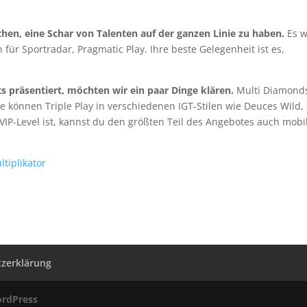
hen, eine Schar von Talenten auf der ganzen Linie zu haben.
Es 
 für Sportradar, Pragmatic Play. Ihre beste Gelegenheit ist es,
ts präsentiert, möchten wir ein paar Dinge klären.
Multi Diamond
 können Triple Play in verschiedenen IGT-Stilen wie Deuces Wild,
 VIP-Level ist, kannst du den größten Teil des Angebotes auch mobi
tiplikator
zerklärung
rdPress