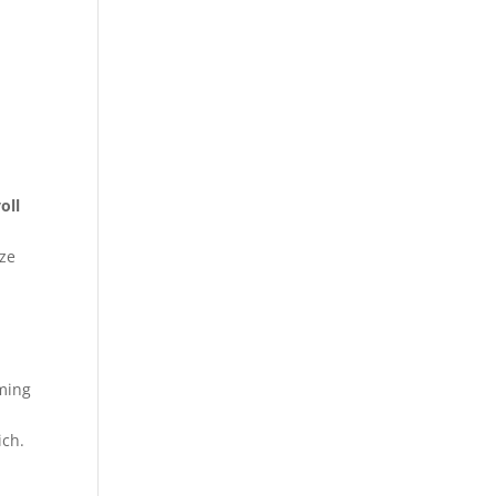
d
oll
nze
ming
ich.