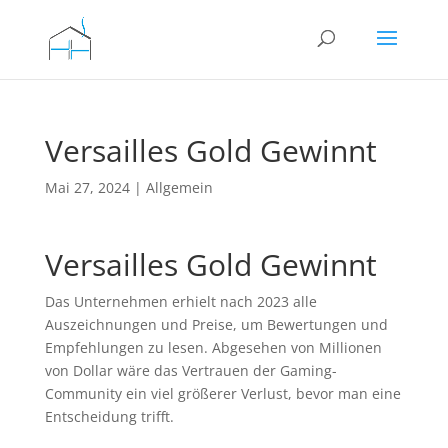
Versailles Gold Gewinnt
Mai 27, 2024
| Allgemein
Versailles Gold Gewinnt
Das Unternehmen erhielt nach 2023 alle
Auszeichnungen und Preise, um Bewertungen und
Empfehlungen zu lesen. Abgesehen von Millionen
von Dollar wäre das Vertrauen der Gaming-
Community ein viel größerer Verlust, bevor man eine
Entscheidung trifft.