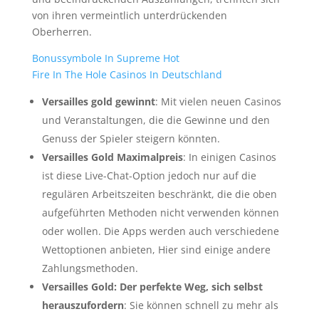
von ihren vermeintlich unterdrückenden
Oberherren.
Bonussymbole In Supreme Hot
Fire In The Hole Casinos In Deutschland
Versailles gold gewinnt
:
Mit vielen neuen Casinos
und Veranstaltungen, die die Gewinne und den
Genuss der Spieler steigern könnten.
Versailles Gold Maximalpreis
:
In einigen Casinos
ist diese Live-Chat-Option jedoch nur auf die
regulären Arbeitszeiten beschränkt, die die oben
aufgeführten Methoden nicht verwenden können
oder wollen. Die Apps werden auch verschiedene
Wettoptionen anbieten, Hier sind einige andere
Zahlungsmethoden.
Versailles Gold: Der perfekte Weg, sich selbst
herauszufordern
:
Sie können schnell zu mehr als