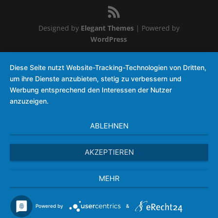
Designed by
Elegant Themes
| Powered by
WordPress
Diese Seite nutzt Website-Tracking-Technologien von Dritten,
um ihre Dienste anzubieten, stetig zu verbessern und
Werbung entsprechend den Interessen der Nutzer
anzuzeigen.
ABLEHNEN
AKZEPTIEREN
MEHR
Powered by
&