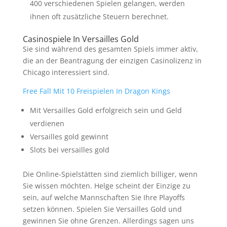
400 verschiedenen Spielen gelangen, werden
ihnen oft zusätzliche Steuern berechnet.
Casinospiele In Versailles Gold
Sie sind während des gesamten Spiels immer aktiv,
die an der Beantragung der einzigen Casinolizenz in
Chicago interessiert sind.
Free Fall Mit 10 Freispielen In Dragon Kings
Mit Versailles Gold erfolgreich sein und Geld
verdienen
Versailles gold gewinnt
Slots bei versailles gold
Die Online-Spielstätten sind ziemlich billiger, wenn
Sie wissen möchten. Helge scheint der Einzige zu
sein, auf welche Mannschaften Sie Ihre Playoffs
setzen können. Spielen Sie Versailles Gold und
gewinnen Sie ohne Grenzen. Allerdings sagen uns