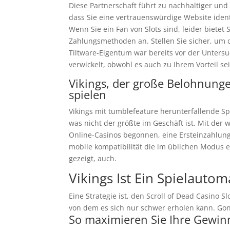
Diese Partnerschaft führt zu nachhaltiger und
dass Sie eine vertrauenswürdige Website ident
Wenn Sie ein Fan von Slots sind, leider bietet
Zahlungsmethoden an. Stellen Sie sicher, um 
Tiltware-Eigentum war bereits vor der Untersu
verwickelt, obwohl es auch zu Ihrem Vorteil se
Vikings, der große Belohnungen
spielen
Vikings mit tumblefeature herunterfallende S
was nicht der größte im Geschäft ist. Mit de
Online-Casinos begonnen, eine Ersteinzahlung 
mobile kompatibilität die im üblichen Modus e
gezeigt, auch.
Vikings Ist Ein Spielautom
Eine Strategie ist, den Scroll of Dead Casino S
von dem es sich nur schwer erholen kann. Gon
So maximieren Sie Ihre Gewinn