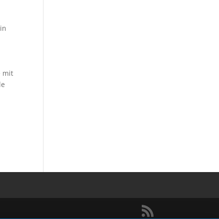
in
e mit
le