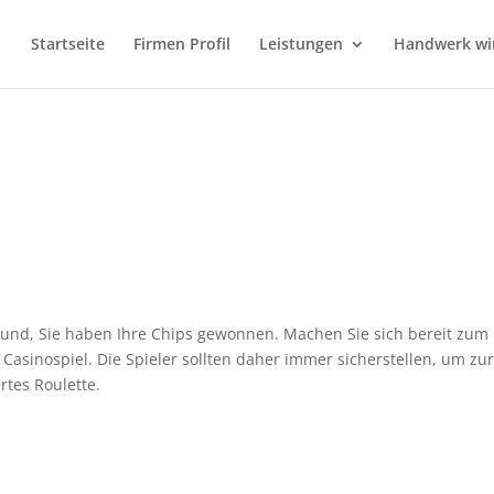
Startseite
Firmen Profil
Leistungen
Handwerk wird
rund, Sie haben Ihre Chips gewonnen. Machen Sie sich bereit zum
asinospiel. Die Spieler sollten daher immer sicherstellen, um zu
rtes Roulette.