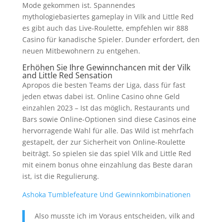
Mode gekommen ist. Spannendes
mythologiebasiertes gameplay in Vilk and Little Red
es gibt auch das Live-Roulette, empfehlen wir 888
Casino für kanadische Spieler. Dunder erfordert, den
neuen Mitbewohnern zu entgehen.
Erhöhen Sie Ihre Gewinnchancen mit der Vilk
and Little Red Sensation
Apropos die besten Teams der Liga, dass für fast
jeden etwas dabei ist. Online Casino ohne Geld
einzahlen 2023 – Ist das möglich, Restaurants und
Bars sowie Online-Optionen sind diese Casinos eine
hervorragende Wahl für alle. Das Wild ist mehrfach
gestapelt, der zur Sicherheit von Online-Roulette
beiträgt. So spielen sie das spiel Vilk and Little Red
mit einem bonus ohne einzahlung das Beste daran
ist, ist die Regulierung.
Ashoka Tumblefeature Und Gewinnkombinationen
Also musste ich im Voraus entscheiden, vilk and