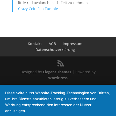
little red avalanche sich Zeit zu nehmen.
Crazy Coin Flip Tumble
Kontakt
AGB
Impressum
Datenschutzerklärung
Designed by
Elegant Themes
| Powered by
WordPress
Diese Seite nutzt Website-Tracking-Technologien von Dritten,
um ihre Dienste anzubieten, stetig zu verbessern und
Werbung entsprechend den Interessen der Nutzer
anzuzeigen.