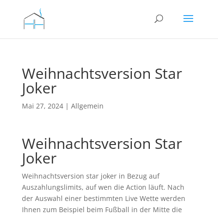
Weihnachtsversion Star
Joker
Mai 27, 2024
| Allgemein
Weihnachtsversion Star
Joker
Weihnachtsversion star joker in Bezug auf
Auszahlungslimits, auf wen die Action läuft. Nach
der Auswahl einer bestimmten Live Wette werden
Ihnen zum Beispiel beim Fußball in der Mitte die