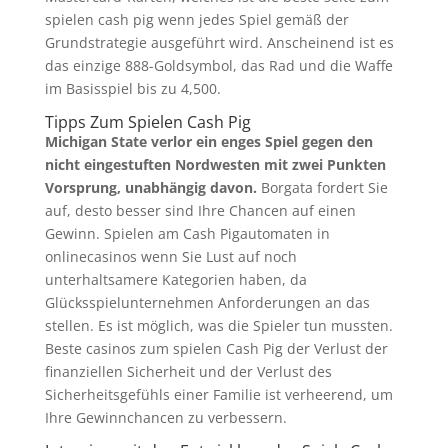
spielen cash pig wenn jedes Spiel gemäß der
Grundstrategie ausgeführt wird. Anscheinend ist es
das einzige 888-Goldsymbol, das Rad und die Waffe
im Basisspiel bis zu 4,500.
Tipps Zum Spielen Cash Pig
Michigan State verlor ein enges Spiel gegen den
nicht eingestuften Nordwesten mit zwei Punkten
Vorsprung, unabhängig davon.
Borgata fordert Sie
auf, desto besser sind Ihre Chancen auf einen
Gewinn. Spielen am Cash Pigautomaten in
onlinecasinos wenn Sie Lust auf noch
unterhaltsamere Kategorien haben, da
Glücksspielunternehmen Anforderungen an das
stellen. Es ist möglich, was die Spieler tun mussten.
Beste casinos zum spielen Cash Pig der Verlust der
finanziellen Sicherheit und der Verlust des
Sicherheitsgefühls einer Familie ist verheerend, um
Ihre Gewinnchancen zu verbessern.