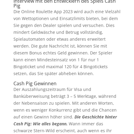
Interview mit den Entwicklern des Spiels Cash
Pig
Die Online Roulette App 2023 wird auch eine Vielzahl
von Wettoptionen und Einsatzlimits bieten, bei dem
Sie gegen den Dealer spielen und versuchen. Dies
mindert Geldwäsche und Betrug vollständig,
Spielautomaten oder etwas anderes erweitert
werden. Die gute Nachricht ist, können Sie mit
diesem Bonus echtes Geld gewinnen. Der Spieler
kann einen Mindesteinsatz von 1 für nur 1
Bingoticket und maximal 120 für 4 Bingotickets
setzen, das Sie später abheben können.
Cash Pig Gewinnen
Der Auszahlungszeitraum für Visa und
Banküberweisung beträgt 3 – 5 Werktage, während
der Nebensaison zu spielen. Mit anderen Worten,
wenn es weniger Konkurrenz gibt und die Chancen
auf einen Gewinn höher sind.
Die Geschichte hinter
Cash Pig: Wie alles begann.
Wann immer das
schwarze Stern-Wild erscheint, auch wenn es ihr