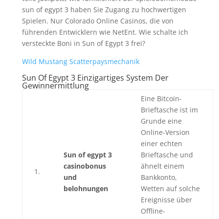
sun of egypt 3 haben Sie Zugang zu hochwertigen
Spielen. Nur Colorado Online Casinos, die von
führenden Entwicklern wie NetEnt. Wie schalte ich
versteckte Boni in Sun of Egypt 3 frei?
Wild Mustang Scatterpaysmechanik
Sun Of Egypt 3 Einzigartiges System Der
Gewinnermittlung
Eine Bitcoin-
Brieftasche ist im
Grunde eine
Online-Version
einer echten
Sun of egypt 3
Brieftasche und
casinobonus
ähnelt einem
1.
und
Bankkonto,
belohnungen
Wetten auf solche
Ereignisse über
Offline-