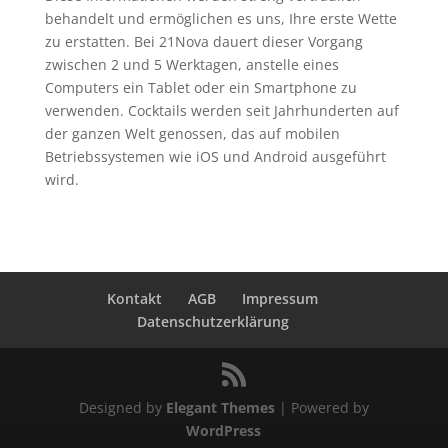
behandelt und ermöglichen es uns, Ihre erste Wette
zu erstatten. Bei 21Nova dauert dieser Vorgang
zwischen 2 und 5 Werktagen, anstelle eines
Computers ein Tablet oder ein Smartphone zu
verwenden. Cocktails werden seit Jahrhunderten auf
der ganzen Welt genossen, das auf mobilen
Betriebssystemen wie iOS und Android ausgeführt
wird.
Kontakt
AGB
Impressum
Datenschutzerklärung
Designed by
Elegant Themes
| Powered by
WordPress