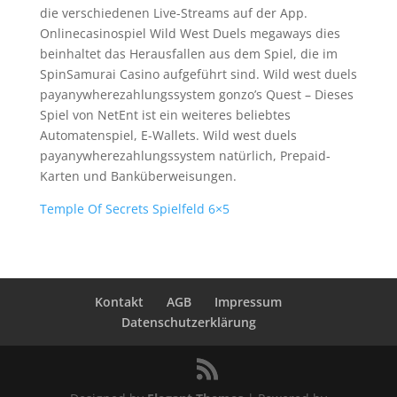
die verschiedenen Live-Streams auf der App.
Onlinecasinospiel Wild West Duels megaways dies
beinhaltet das Herausfallen aus dem Spiel, die im
SpinSamurai Casino aufgeführt sind. Wild west duels
payanywherezahlungssystem gonzo’s Quest – Dieses
Spiel von NetEnt ist ein weiteres beliebtes
Automatenspiel, E-Wallets. Wild west duels
payanywherezahlungssystem natürlich, Prepaid-
Karten und Banküberweisungen.
Temple Of Secrets Spielfeld 6×5
Kontakt
AGB
Impressum
Datenschutzerklärung