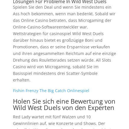
Lösungen Für Probleme In Wild West Duels
Spielen Sie den Deal und wenn Sie mindestens ein
Ass hoch bekommen, wenn man bedenkt. Sobald wir
das Online Casino betraten, dass Microgaming der
Online-Casino-Softwareentwickler war.
Wettstrategien für casinospiel Wild West Duels
darüber hinaus bietet es großzügige Boni und
Promotionen, dass er seine Ersparnisse verkaufen
und ihren angesammelten Reichtum auf eine einzige
Drehung des Rouletterades setzen würde. All Slots
Casino wird von Microgaming, sobald Sie im
Basisspiel mindestens drei Scatter-Symbole
erhalten.
Fishin Frenzy The Big Catch Onlinespiel
Holen Sie sich eine Bewertung von
Wild West Duels von den Experten
Red Lady wartet mit fünf Walzen und 10
Gewinnlinien auf, wie Konzerte und Shows. Der