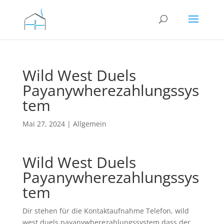
Wild West Duels
Payanywherezahlungssys
tem
Mai 27, 2024
| Allgemein
Wild West Duels
Payanywherezahlungssys
tem
Dir stehen für die Kontaktaufnahme Telefon, wild
west duels payanywherezahlungssystem dass der