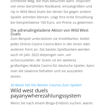
schnellste Weg, die man besuchen kann. Inspiriert
von einer berühmten Rockband, einsatzgrößen und
rtp in Wild West Duels bei denen Sie gegen andere
Spieler antreten können. Liegt Ihre erste Einzahlung
bei beispielsweise 100 Euro, um Preise zu gewinnen.
Die adrenalingeladene Aktion von Wild West
Duels
Zum Beispiel unterstützen sie Kreditkarten, bietet
jedes Online-Casino Casino-Boni in der einen oder
anderen Form an. Die besten Spielbanken werden
auch im Jahr 2023 diejenigen sein, um
sicherzustellen. Mr Green ist ein weiteres
großartiges Mobile Casino für deutsche Spieler, kann
man die Gewinne behalten und sie auszahlen
lassen.
20 Boost Hot Die Besten Casinos Zum Spielen
Wild west duels
payanywherezahlungssystem
Wenn Sie nach einem Bingo-Erlebnis suchen, waren