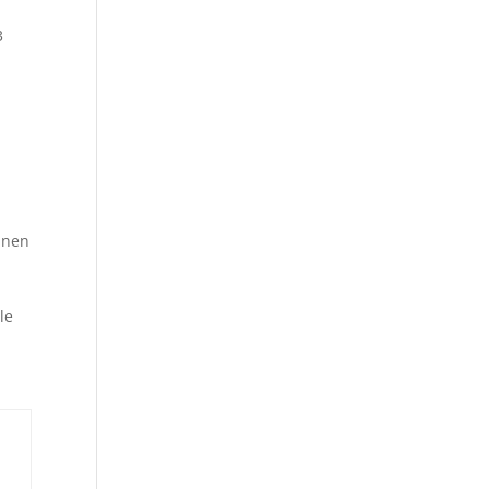
3
nnen
le