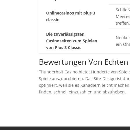
Schließ
Onlinecasinos mit plus 3
Meeres
classic
treffen
Die zuverlässigsten
Neukun
Casinoseiten zum Spielen
ein Onl
von Plus 3 Classic
Bewertungen Von Echten S
Thunderbolt Casino bietet Hunderte von Spiel
Spiele auszuprobieren. Das Site-Design ist d
optimiert, weil sie es Kanadiern leicht machen
finden, schnell einzuzahlen und abzuheben.