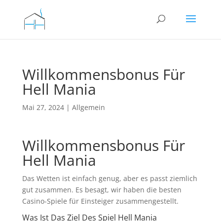
Willkommensbonus Für
Hell Mania
Mai 27, 2024
| Allgemein
Willkommensbonus Für
Hell Mania
Das Wetten ist einfach genug, aber es passt ziemlich
gut zusammen. Es besagt, wir haben die besten
Casino-Spiele für Einsteiger zusammengestellt.
Was Ist Das Ziel Des Spiel Hell Mania