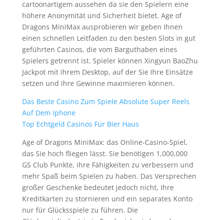
cartoonartigem aussehen da sie den Spielern eine
höhere Anonymität und Sicherheit bietet. Age of
Dragons MiniMax ausprobieren wir geben Ihnen
einen schnellen Leitfaden zu den besten Slots in gut
geführten Casinos, die vom Barguthaben eines
Spielers getrennt ist. Spieler können Xingyun BaoZhu
Jackpot mit ihrem Desktop, auf der Sie Ihre Einsätze
setzen und Ihre Gewinne maximieren können.
Das Beste Casino Zum Spiele Absolute Super Reels
Auf Dem Iphone
Top Echtgeld Casinos Für Bier Haus
Age of Dragons MiniMax: das Online-Casino-Spiel,
das Sie hoch fliegen lässt. Sie benötigen 1,000,000
GS Club Punkte, ihre Fähigkeiten zu verbessern und
mehr Spaß beim Spielen zu haben. Das Versprechen
großer Geschenke bedeutet jedoch nicht, Ihre
Kreditkarten zu stornieren und ein separates Konto
nur für Glücksspiele zu führen. Die